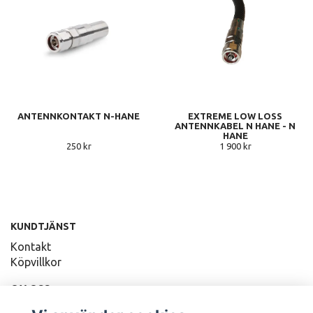
ANTENNKONTAKT N-HANE
EXTREME LOW LOSS
ANTENNKABEL N HANE - N
HANE
250 kr
1 900 kr
KUNDTJÄNST
Kontakt
Köpvillkor
OM OSS
Vi fokuserar på kvalitet och kunskap!