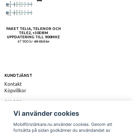
PAKET TELIA, TELENOR OCH
TELE2, +30DBM
UPPDATERING TILL 900MHZ
47 900 kr
49 050 kr
KUNDTJÄNST
Kontakt
Köpvillkor
OM OSS
Vi fokuserar på kvalitet och kunskap!
Vi använder cookies
Nöjda kunder är vårt viktigaste mål!
Mobilförstärkare.nu använder cookies. Genom att
fortsätta på sidan godkänner du användandet av