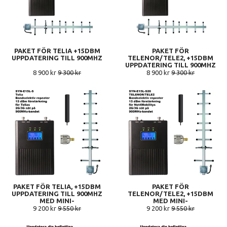
PAKET FÖR TELIA +15DBM
PAKET FÖR
UPPDATERING TILL 900MHZ
TELENOR/TELE2, +15DBM
UPPDATERING TILL 900MHZ
8 900 kr
9 300 kr
8 900 kr
9 300 kr
PAKET FÖR TELIA, +15DBM
PAKET FÖR
UPPDATERING TILL 900MHZ
TELENOR/TELE2, +15DBM
MED MINI-
MED MINI-
INOMHUSANTENN
INOMHUSANTENN
9 200 kr
9 550 kr
9 200 kr
9 550 kr
UPPDATERING TILL 900MHZ