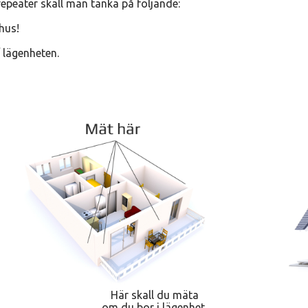
repeater skall man tänka på följande:
hus!
/ lägenheten.
Här skall du mäta
om du bor i lägenhet.