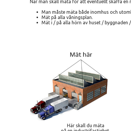
När man skall mäta för att eventuellt skaffa en 
Man måste mäta både inomhus och utom
Mät på alla våningsplan.
Mät i / på alla hörn av huset / byggnaden 
Här skall du mäta
på en industrifastighet.