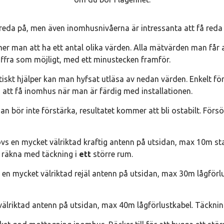
 reda på, men även inomhusnivåerna är intressanta att få reda
mer man att ha ett antal olika värden. Alla mätvärden man få
siffra som möjligt, med ett minustecken framför.
skt hjälper kan man hyfsat utläsa av nedan värden. Enkelt för
att få inomhus när man är färdig med installationen.
n bör inte förstärka, resultatet kommer att bli ostabilt. Fö
vs en mycket välriktad kraftig antenn på utsidan, max 10m sta
 räkna med täckning i
ett
större rum.
 en mycket välriktad rejäl antenn på utsidan, max 30m lågför
 välriktad antenn på utsidan, max 40m lågförlustkabel. Täckni