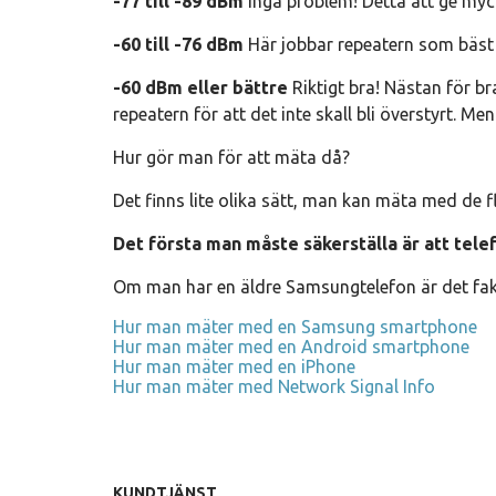
-77 till -89 dBm
Inga problem! Detta att ge myck
-60 till -76 dBm
Här jobbar repeatern som bäst o
-60 dBm eller bättre
Riktigt bra! Nästan för br
repeatern för att det inte skall bli överstyrt. M
Hur gör man för att mäta då?
Det finns lite olika sätt, man kan mäta med de 
Det första man måste säkerställa är att tele
Om man har en äldre Samsungtelefon är det fakt
Hur man mäter med en Samsung smartphone
Hur man mäter med en Android smartphone
Hur man mäter med en iPhone
Hur man mäter med Network Signal Info
KUNDTJÄNST