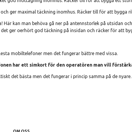
et god mottagning inomhus. Räcker till för att bygga ett stör
ch ger maximal täckning inomhus. Räcker till för att bygga ri
a! Här kan man behöva gå ner på antennstorlek på utsidan och i
en det ger oerhört god täckning på insidan och räcker för att by
flesta mobiltelefoner men det fungerar bättre med vissa.
fonen har ett simkort för den operatören man vill förstärk
iskt det bästa men det fungerar i princip samma på de nyare.
OM OSS