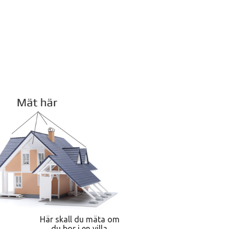
Här skall du mäta om
du bor i en villa.