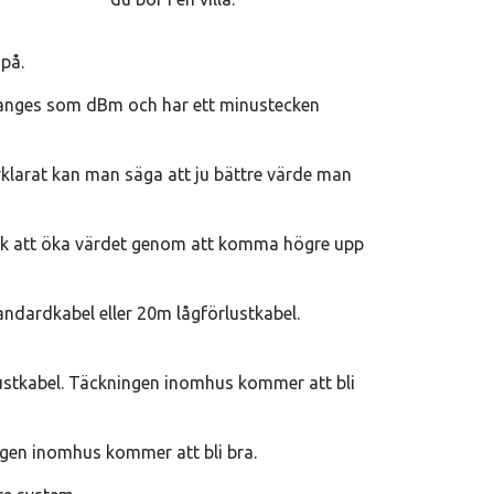
 på.
r anges som dBm och har ett minustecken
klarat kan man säga att ju bättre värde man
rsök att öka värdet genom att komma högre upp
ndardkabel eller 20m lågförlustkabel.
lustkabel. Täckningen inomhus kommer att bli
ngen inomhus kommer att bli bra.