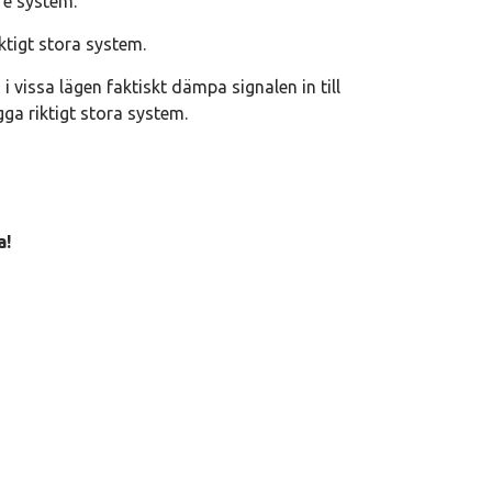
re system.
ktigt stora system.
 vissa lägen faktiskt dämpa signalen in till
gga riktigt stora system.
a!