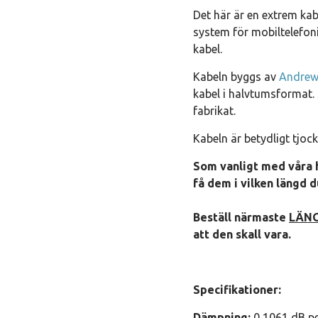
Det här är en extrem kabe
system för mobiltelefon
kabel.
Kabeln byggs av
Andrew
kabel i halvtumsformat.
fabrikat.
Kabeln är betydligt tjoc
Som vanligt med våra 
få dem i vilken längd du
Beställ närmaste
LÄN
att den skall vara.
Specifikationer:
Dämpning:
0,1061 dB pe