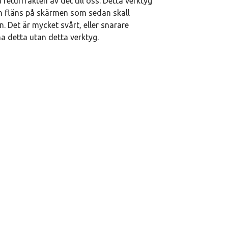
 returfrakten av det till oss. Detta verktyg
n fläns på skärmen som sedan skall
. Det är mycket svårt, eller snarare
 detta utan detta verktyg.