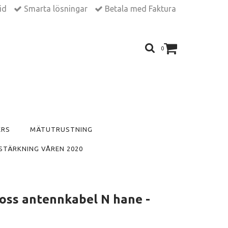
tid
Smarta lösningar
Betala med Faktura
0
ERS
MÄTUTRUSTNING
STÄRKNING VÅREN 2020
oss antennkabel N hane -