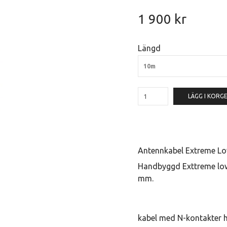
1 900 kr
Längd
10m
LÄGG I KORG
Antennkabel Extreme L
Handbyggd Exttreme low 
mm.
kabel med N-kontakter h