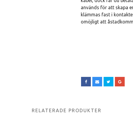
kabel, dock får du betala
används för att skapa e
klämmas fast i kontakten
omöjligt att åstadkomma
RELATERADE PRODUKTER