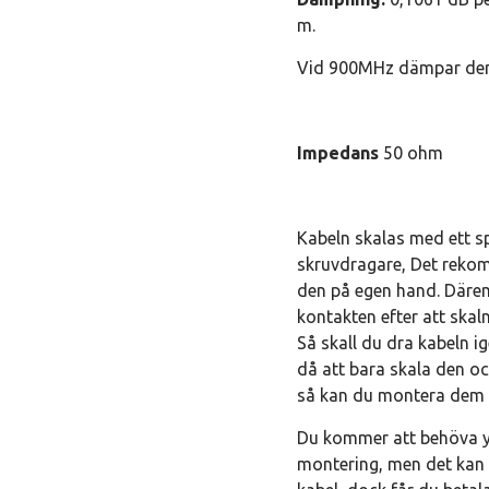
m.
Vid 900MHz dämpar den
Impedans
50 ohm
Kabeln skalas med ett s
skruvdragare, Det reko
den på egen hand. Därem
kontakten efter att skal
Så skall du dra kabeln i
då att bara skala den oc
så kan du montera dem s
Du kommer att behöva yt
montering, men det kan 