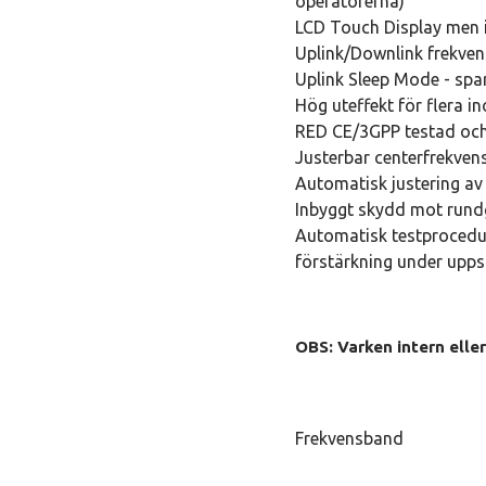
operatörerna)
LCD Touch Display men i
Uplink/Downlink frekven
Uplink Sleep Mode - spa
Hög uteffekt för flera 
RED CE/3GPP testad oc
Justerbar centerfrekvens
Automatisk justering av
Inbyggt skydd mot rund
Automatisk testprocedur
förstärkning under upps
OBS: Varken intern eller
Frekvensband