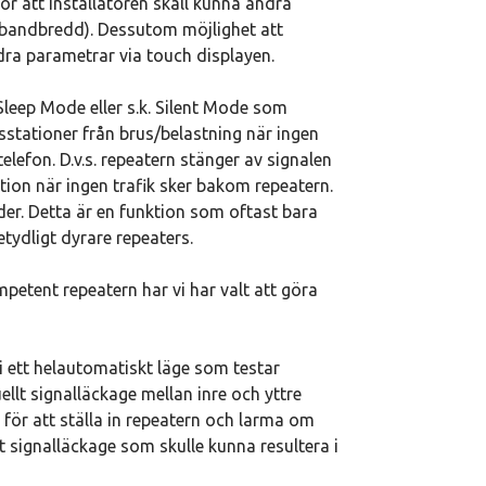
r att installatören skall kunna ändra
 bandbredd). Dessutom möjlighet att
dra parametrar via touch displayen.
Sleep Mode eller s.k. Silent Mode som
stationer från brus/belastning när ingen
elefon. D.v.s. repeatern stänger av signalen
ion när ingen trafik sker bakom repeatern.
der. Detta är en funktion som oftast bara
betydligt dyrare repeaters.
mpetent repeatern har vi har valt att göra
i ett helautomatiskt läge som testar
ellt signalläckage mellan inre och yttre
för att ställa in repeatern och larma om
t signalläckage som skulle kunna resultera i