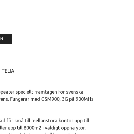
EN
r TELIA
peater speciellt framtagen för svenska
ekvens. Fungerar med GSM900, 3G på 900MHz
 för små till mellanstora kontor upp till
ler upp till 8000m2 i väldigt öppna ytor.