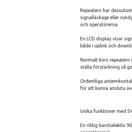
Repeatern har dessutom
signalläckage eller rundg
och operatörerna.
En LCD display visar sign
både i uplink och downli
Normalt körs repeatern
ställa förstärkning så g
Ordentliga antennkontakt
för att kunna ansluta äv
Unika funktioner med S
En riktig bandselektiv 9