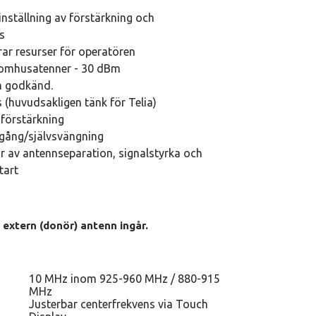
nställning av förstärkning och
s
rar resurser för operatören
inomhusatenner - 30 dBm
h godkänd.
 (huvudsakligen tänk för Telia)
 förstärkning
gång/självsvängning
 av antennseparation, signalstyrka och
tart
 extern (donör) antenn ingår.
10 MHz inom 925-960 MHz / 880-915
MHz
Justerbar centerfrekvens via Touch