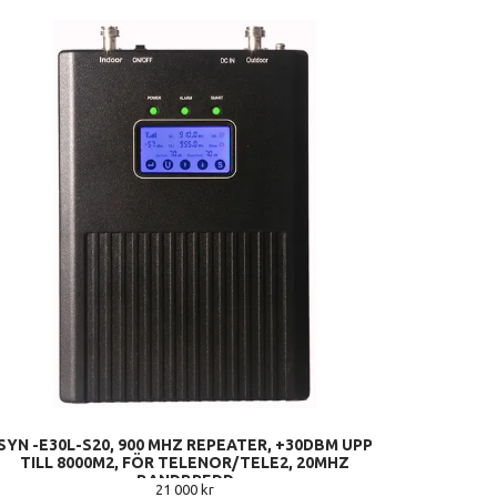
SYN -E30L-S20, 900 MHZ REPEATER, +30DBM UPP
TILL 8000M2, FÖR TELENOR/TELE2, 20MHZ
BANDBREDD
21 000 kr