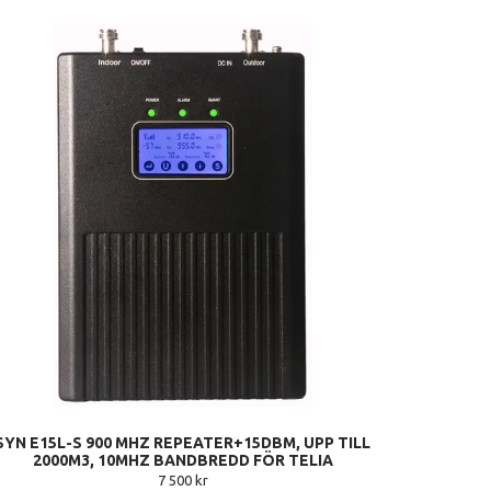
SYN E15L-S 900 MHZ REPEATER+15DBM, UPP TILL
2000M3, 10MHZ BANDBREDD FÖR TELIA
7 500 kr