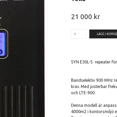
21 000 kr
LÄGG I KORG
SYN E30L-S repeater fö
Bandselektiv 900 MHz re
krav. Med justerbar fr
och LTE-900.
Denna modell är anpassad
4000m2 i kontorsmiljö el