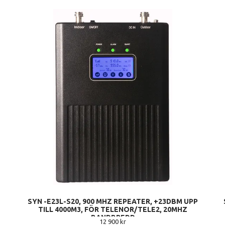
SYN -E23L-S20, 900 MHZ REPEATER, +23DBM UPP
TILL 4000M3, FÖR TELENOR/TELE2, 20MHZ
BANDBREDD
12 900 kr