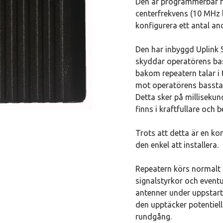
Den är programmerbar fö
centerfrekvens (10 MHz
konfigurera ett antal an
Den har inbyggd Uplink 
skyddar operatörens bas
bakom repeatern talar i t
mot operatörens basstat
Detta sker på millisekun
finns i kraftfullare och 
Trots att detta är en ko
den enkel att installera.
Repeatern körs normalt 
signalstyrkor och eventu
antenner under uppstart 
den upptäcker potentiell
rundgång.