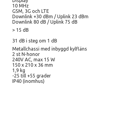
Display
10 MHz
GSM, 3G och LTE
Downlink +30 dBm / Uplink 23 dBm
Downlink 80 dB / Uplink 75 dB
> 15 dB
31 dB i steg om 1 dB
Metallchassi med inbyggd kylfläns
2 st N-honor
240V AC, max 15 W
150 x 210 x 36 mm
1,9 kg
-25 till +55 grader
IP40 (inomhus)