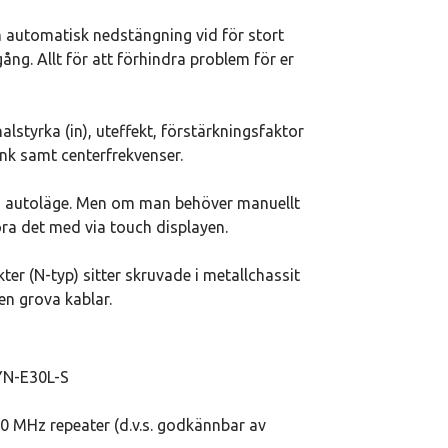
 automatisk nedstängning vid för stort
ång. Allt för att förhindra problem för er
alstyrka (in), uteffekt, förstärkningsfaktor
nk samt centerfrekvenser.
 i autoläge. Men om man behöver manuellt
öra det med via touch displayen.
er (N-typ) sitter skruvade i metallchassit
en grova kablar.
YN-E30L-S
00 MHz repeater (d.v.s. godkännbar av